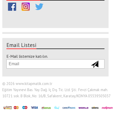
Email Listesi
E-Mail listemize katılın.
© 2026 www.kitapmatik.com.tr
Eğitim Yayınevi Bas. Yay. Dağ. İç Dış Tic. Ltd. Şti.: Fevzi Çakmak mah.
10721 sok. B Blok, No: 16/B, Safakent, Karatay/KONYA 05539505037