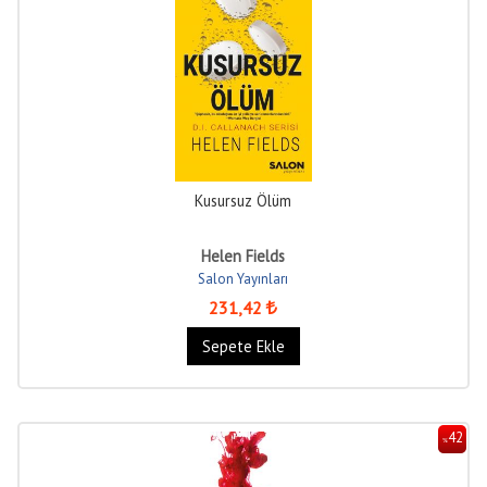
Kusursuz Ölüm
Helen Fields
Salon Yayınları
231
,42
Sepete Ekle
42
%