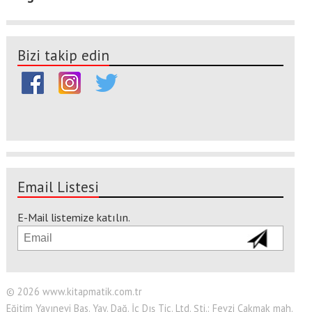
Bizi takip edin
Email Listesi
E-Mail listemize katılın.
© 2026 www.kitapmatik.com.tr
Eğitim Yayınevi Bas. Yay. Dağ. İç Dış Tic. Ltd. Şti.: Fevzi Çakmak mah.