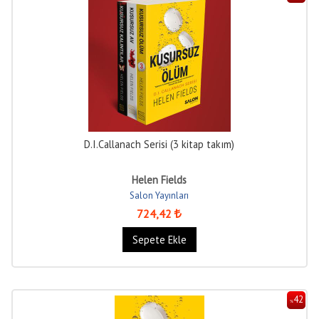
D.I.Callanach Serisi (3 kitap takım)
Helen Fields
Salon Yayınları
724
,42
Sepete Ekle
42
%