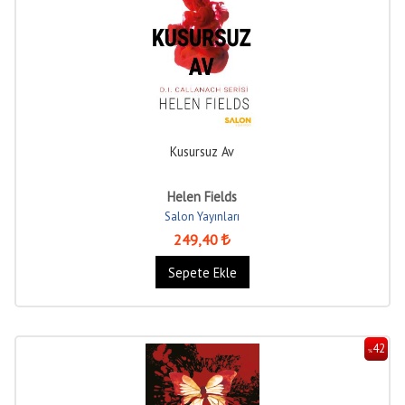
Kusursuz Av
Helen Fields
Salon Yayınları
249
,40
Sepete Ekle
42
%