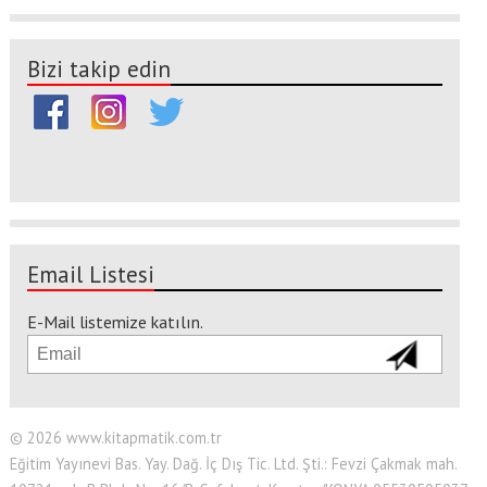
Bizi takip edin
Email Listesi
E-Mail listemize katılın.
© 2026 www.kitapmatik.com.tr
Eğitim Yayınevi Bas. Yay. Dağ. İç Dış Tic. Ltd. Şti.: Fevzi Çakmak mah.