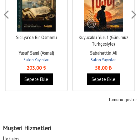
Sicilya’da Bir Osmanlı
Kuyucaklı Yusuf (Günümüz
Türkçesiyle)
Yusuf Sami (Asmaî)
Sabahattin Ali
Salon Yayınları
Salon Yayınları
203
,00
58
,00
Sepete Ekle
Sepete Ekle
Tümünü göster
Müşteri Hizmetleri
İletişim