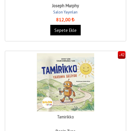
Joseph Murphy
Salon Yayınları
812
,00
Sepete Ekle
42
%
Tamirikko