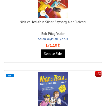
Nick ve Tesla'nın Süper Sayborg Alet Eldiveni
Bob Pflugfelder
Salon Yayınları - Çocuk
171
,10
Sepete Ekle
42
%
Yeni