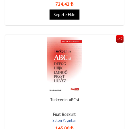
724
,42
Sepete Ekle
42
%
Türkçenin ABC’si
Fuat Bozkurt
Salon Yayınları
145
,00