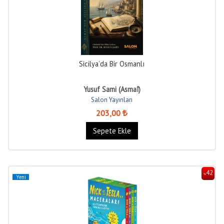
Sicilya’da Bir Osmanlı
Yusuf Sami (Asmaî)
Salon Yayınları
203
,00
Sepete Ekle
42
%
Yeni