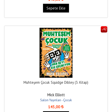
Sepete Ekle
42
%
Muhteşem Çocuk Squidge Dibley (3. Kitap)
Mick Elliott
Salon Yayınları - Çocuk
145
,00