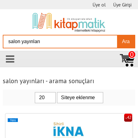
Üye ol
Üye Girişi
Ara
0
salon yayınları - arama sonuçları
42
%
Yeni