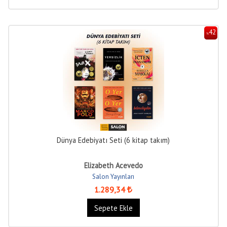
42
%
Dünya Edebiyatı Seti (6 kitap takım)
Elizabeth Acevedo
Salon Yayınları
1.289
,34
Sepete Ekle