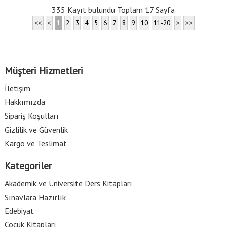
335 Kayıt bulundu Toplam 17 Sayfa
<<
<
1
2
3
4
5
6
7
8
9
10
11-20
>
>>
Müşteri Hizmetleri
İletişim
Hakkımızda
Sipariş Koşulları
Gizlilik ve Güvenlik
Kargo ve Teslimat
Kategoriler
Akademik ve Üniversite Ders Kitapları
Sınavlara Hazırlık
Edebiyat
Çocuk Kitapları