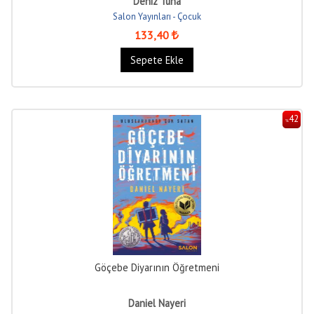
Deniz Tuna
Salon Yayınları - Çocuk
133
,40
Sepete Ekle
42
%
Göçebe Diyarının Öğretmeni
Daniel Nayeri