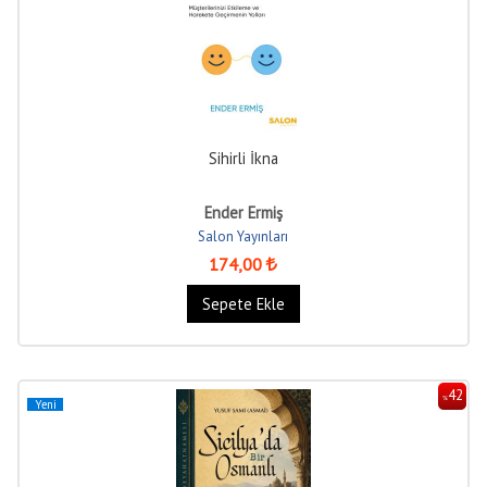
Sihirli İkna
Ender Ermiş
Salon Yayınları
174
,00
Sepete Ekle
42
%
Yeni