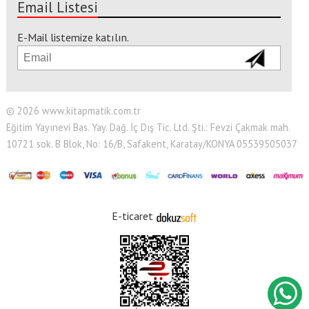
Email Listesi
E-Mail listemize katılın.
© 2026 www.kitapmatik.com.tr
Eğitim Yayınevi Bas. Yay. Dağ. İç Dış Tic. Ltd. Şti.: Fevzi Çakmak mah.
10721 sok. B Blok, No: 16/B, Safakent, Karatay/KONYA 05539505037
E-ticaret