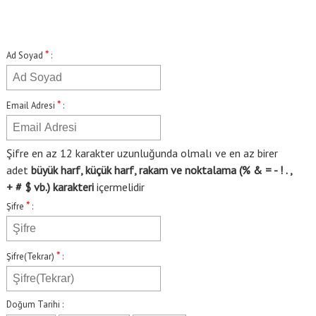
*
Ad Soyad
:
*
Email Adresi
:
Şifre en az 12 karakter uzunluğunda olmalı ve en az birer
adet
büyük harf, küçük harf, rakam ve noktalama (% & = - ! . ,
+ # $ vb.) karakteri
içermelidir
*
Şifre
:
*
Şifre(Tekrar)
:
Doğum Tarihi :