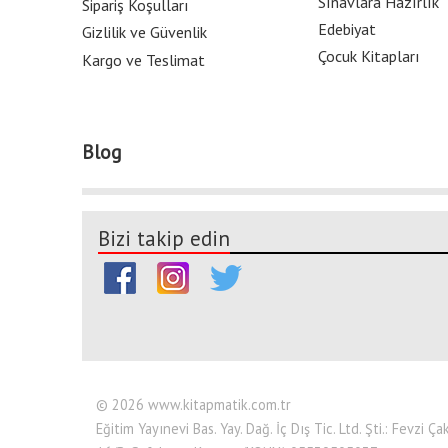
Sınavlara Hazırlık
Sipariş Koşulları
Edebiyat
Gizlilik ve Güvenlik
Çocuk Kitapları
Kargo ve Teslimat
Blog
Bizi takip edin
© 2026 www.kitapmatik.com.tr
Eğitim Yayınevi Bas. Yay. Dağ. İç Dış Tic. Ltd. Şti.: Fevzi