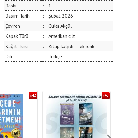
Baskı
:
1
Basım Tarihi
:
Şubat 2026
Çeviren
:
Güler Akgül
Kapak Türü
:
Amerikan cilt
Kağıt Türü
:
Kitap kağıdı - Tek renk
Dili
:
Türkçe
42
42
%
%