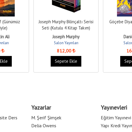
uf (Günümüz
Joseph Murphy Bilinçaltı Serisi
Göçebe Diya
iyle)
Seti (Kutulu 4 Kitap Takım)
in Ali
Joseph Murphy
Dani
ınları
Salon Yayınları
Salon
0
812
,00
16
Ekle
Sepete Ekle
Sep
Yazarlar
Yayınevleri
site Ders
M. Şerif Şimşek
Eğitim Yayınevi
Delia Owens
Yapı Kredi Yayın