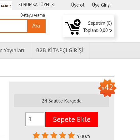
KURUMSAL ÜYELİK
Üye ol
Üye Girişi
Detaylı Arama
Sepetim (
0
)
Ara
Toplam:
0
,00
n Yayınları
B2B KİTAPÇI GİRİŞİ
42
%
24 Saatte Kargoda
Sepete Ekle
5.00/5