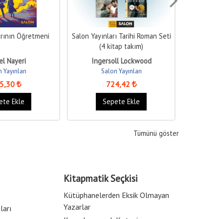
rının Öğretmeni
Salon Yayınları Tarihi Roman Seti
Tü
(4 kitap takım)
el Nayeri
Ingersoll Lockwood
 Yayınları
Salon Yayınları
5
,30
724
,42
ete Ekle
Sepete Ekle
Tümünü göster
Kitapmatik Seçkisi
Kütüphanelerden Eksik Olmayan
Yazarlar
ları