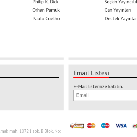
Philip K. Dick
Seçkin Yayıncılı
Orhan Pamuk
Can Yayınları
Paulo Coelho
Destek Yayınlar
Email Listesi
E-Mail listemize katılın.
 Çakmak mah. 10721 sok. B Blok, No: