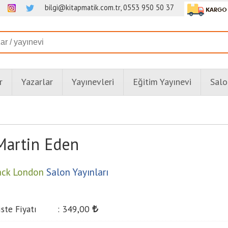
bilgi@kitapmatik.com.tr, 0553 950 50 37
r
Yazarlar
Yayınevleri
Eğitim Yayınevi
Salo
Martin Eden
ack London
Salon Yayınları
iste Fiyatı
:
349
,00