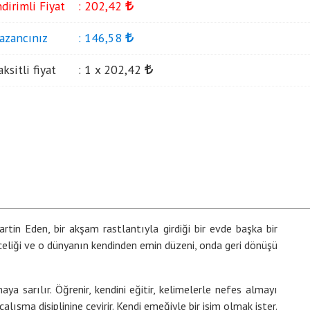
ndirimli Fiyat
:
202
,42
azancınız
:
146
,58
aksitli fiyat
:
1 x
202
,42
rtin Eden, bir akşam rastlantıyla girdiği bir evde başka bir
inceliği ve o dünyanın kendinden emin düzeni, onda geri dönüşü
a sarılır. Öğrenir, kendini eğitir, kelimelerle nefes almayı
 çalışma disiplinine çevirir. Kendi emeğiyle bir isim olmak ister.