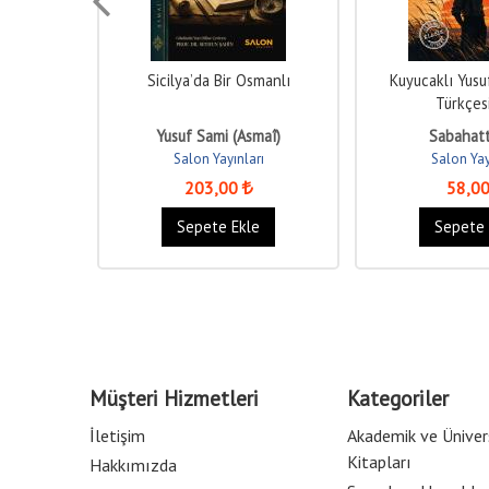
Sicilya’da Bir Osmanlı
Kuyucaklı Yus
Türkçes
Yusuf Sami (Asmaî)
Sabahatt
ı
Salon Yayınları
Salon Yay
203
,00
58
,0
e
Sepete Ekle
Sepete 
Müşteri Hizmetleri
Kategoriler
İletişim
Akademik ve Üniver
Kitapları
Hakkımızda