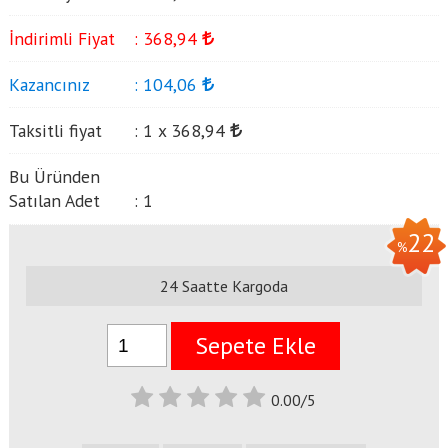
İndirimli Fiyat
:
368
,94
Kazancınız
:
104
,06
Taksitli fiyat
:
1 x
368
,94
Bu Üründen
Satılan Adet
:
1
22
%
24 Saatte Kargoda
Sepete Ekle
0.00/5