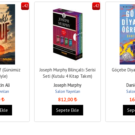
42
42
%
%
uf (Günümüz
Joseph Murphy Bilinçaltı Serisi
Göçebe Diya
iyle)
Seti (Kutulu 4 Kitap Takım)
in Ali
Joseph Murphy
Dani
ınları
Salon Yayınları
Salon
0
812
,00
16
Ekle
Sepete Ekle
Sep