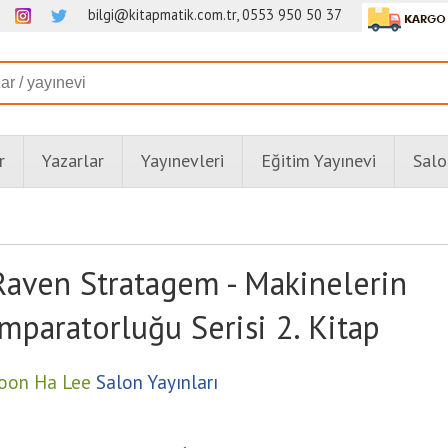
bilgi@kitapmatik.com.tr, 0553 950 50 37
r
Yazarlar
Yayınevleri
Eğitim Yayınevi
Salo
Raven Stratagem - Makinelerin
İmparatorluğu Serisi 2. Kitap
oon Ha Lee
Salon Yayınları