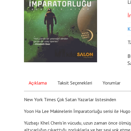
L
İ
K
T
B
S
Açıklama
Taksit Seçenekleri
Yorumlar
New York Times Çok Satan Yazarlar listesinden
Yoon Ha Lee Makinelerin İmparatorluğu serisi ile Hugo 
Yüzbaşı Khel Cheris’in vücudu, uzun zaman önce ölmüş hai
altıçarlığın çıkarttığı zorluklarla ve her şeyi yok etme