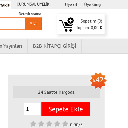
KURUMSAL ÜYELİK
Üye ol
Üye Girişi
Detaylı Arama
Sepetim (
0
)
Ara
Toplam:
0
,00
n Yayınları
B2B KİTAPÇI GİRİŞİ
42
%
24 Saatte Kargoda
Sepete Ekle
0.00/5