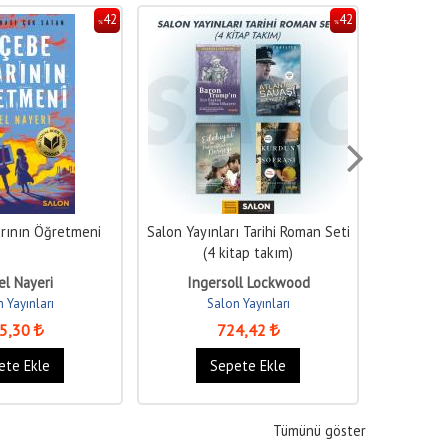
42
42
%
%
rının Öğretmeni
Salon Yayınları Tarihi Roman Seti
Tü
(4 kitap takım)
el Nayeri
Ingersoll Lockwood
 Yayınları
Salon Yayınları
5
,30
724
,42
ete Ekle
Sepete Ekle
Tümünü göster