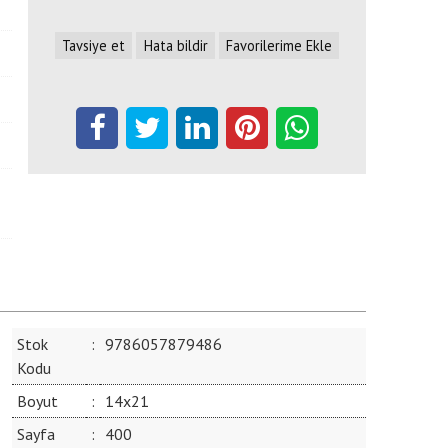
Tavsiye et
Hata bildir
Favorilerime Ekle
Stok
:
9786057879486
Kodu
Boyut
:
14x21
Sayfa
:
400