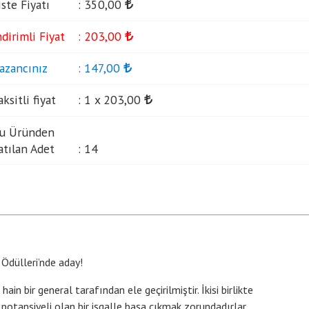
iste Fiyatı
:
350
,00
ndirimli Fiyat
:
203
,00
azancınız
:
147
,00
aksitli fiyat
:
1 x
203
,00
u Üründen
atılan Adet
:
14
Ödülleri’nde aday!
n bir general tarafından ele geçirilmiştir. İkisi birlikte
 potansiyeli olan bir işgalle başa çıkmak zorundadırlar.