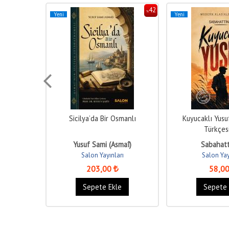
42
42
%
%
Yeni
Yeni
Sicilya’da Bir Osmanlı
Kuyucaklı Yus
Türkçes
Yusuf Sami (Asmaî)
Sabahatt
ı
Salon Yayınları
Salon Yay
203
,00
58
,0
e
Sepete Ekle
Sepete 