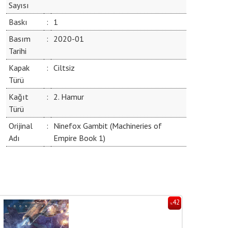
Sayısı
Baskı
:
1
Basım
:
2020-01
Tarihi
Kapak
:
Ciltsiz
Türü
Kağıt
:
2. Hamur
Türü
Orijinal
:
Ninefox Gambit (Machineries of
Adı
Empire Book 1)
42
%