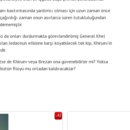
isyanı bastırmasında yardımcı olması için uzun zaman önce
 çağırdığı zaman onun asırlarca süren tutukluluğundan
edememiştir.
o da onları durdurmakla görevlendirilmiş General Khel
olan Jedao’nun etkisine karşı koyabilecek tek kişi, Khiruev’in
dir.
tse de Khiruev veya Brezan ona güvenebilirler mi? Yoksa
in bütün filoyu mu ortadan kaldıracaklar?
42
%