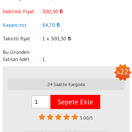
İndirimli Fiyat
:
300
,30
Kazancınız
:
84
,70
Taksitli fiyat
:
1 x
300
,30
Bu Üründen
Satılan Adet
:
1
22
%
24 Saatte Kargoda
Sepete Ekle
5.00/5