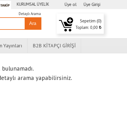
KURUMSAL ÜYELİK
Üye ol
Üye Girişi
Detaylı Arama
Sepetim (
0
)
Ara
Toplam:
0
,00
n Yayınları
B2B KİTAPÇI GİRİŞİ
t bulunamadı.
etaylı arama yapabilirsiniz.