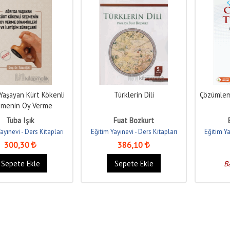
Yaşayan Kürt Kökenli
Türklerin Dili
Çözümlem
menin Oy Verme
Dinamikleri
Tuba Işık
Fuat Bozkurt
ayınevi - Ders Kitapları
Eğitim Yayınevi - Ders Kitapları
Eğitim Ya
300
,30
386
,10
Sepete Ekle
Sepete Ekle
B