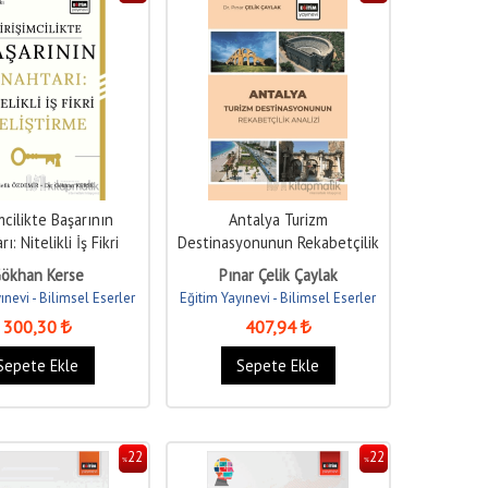
mcilikte Başarının
Antalya Turizm
ı: Nitelikli İş Fikri
Destinasyonunun Rekabetçilik
Geliştirme
Analizi
ökhan Kerse
Pınar Çelik Çaylak
ınevi - Bilimsel Eserler
Eğitim Yayınevi - Bilimsel Eserler
300
,30
407
,94
Sepete Ekle
Sepete Ekle
22
22
%
%