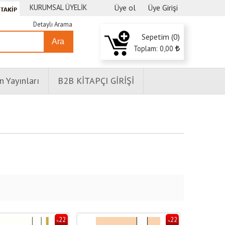
KURUMSAL ÜYELİK
Üye ol
Üye Girişi
Detaylı Arama
Sepetim (
0
)
Ara
Toplam:
0
,00
n Yayınları
B2B KİTAPÇI GİRİŞİ
22
22
%
%