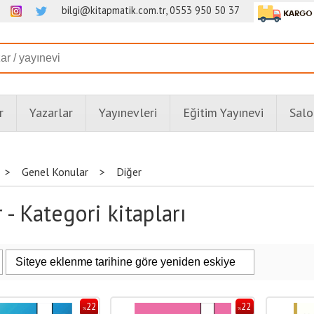
bilgi@kitapmatik.com.tr, 0553 950 50 37
r
Yazarlar
Yayınevleri
Eğitim Yayınevi
Salo
>
Genel Konular
>
Diğer
 - Kategori kitapları
22
22
%
%