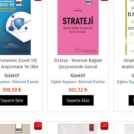
ronavirüs (Covid-19)
Strateji - Yönetsel Bağlam
Girişi
 Araştırmalar Ve Ülke
Çerçevesinde Güncel
Anahtar
Deneyimleri
Okumalar
Kolektif
Kolektif
G
yınevi - Bilimsel Eserler
Eğitim Yayınevi - Bilimsel Eserler
Eğitim Yay
300
,30
502
,32
Sepete Ekle
Sepete Ekle
22
22
%
%