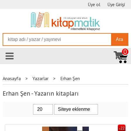
Üye ol
Üye Girişi
Ara
0
Anasayfa
>
Yazarlar
>
Erhan Şen
Erhan Şen - Yazarın kitapları
22
%