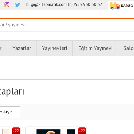
bilgi@kitapmatik.com.tr, 0553 950 50 37
r
Yazarlar
Yayınevleri
Eğitim Yayınevi
Salo
tapları
22
22
%
%