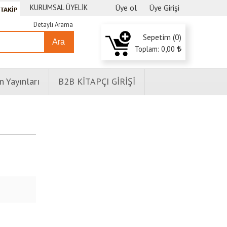
KURUMSAL ÜYELİK
Üye ol
Üye Girişi
Detaylı Arama
Sepetim (
0
)
Ara
Toplam:
0
,00
n Yayınları
B2B KİTAPÇI GİRİŞİ