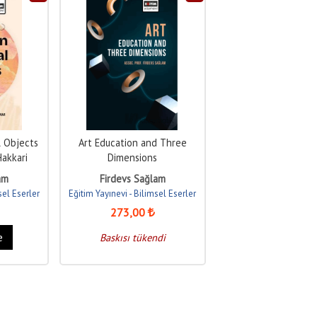
l Objects
Art Education and Three
Hakkari
Dimensions
am
Firdevs Sağlam
sel Eserler
Eğitim Yayınevi - Bilimsel Eserler
273
,00
e
Baskısı tükendi