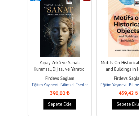
Yapay Zekâ ve Sanat:
Motifs On Historica
Kuramsal, Dijital ve Yaratıcı
and Buildings in 
Yaklaşımlar
Firdevs Sağlam
Firdevs Sağl
Eğitim Yayınevi - Bilimsel Eserler
Eğitim Yayınevi - Bilim
390
,00
459
,42
Sepete Ekle
Sepete Ekl