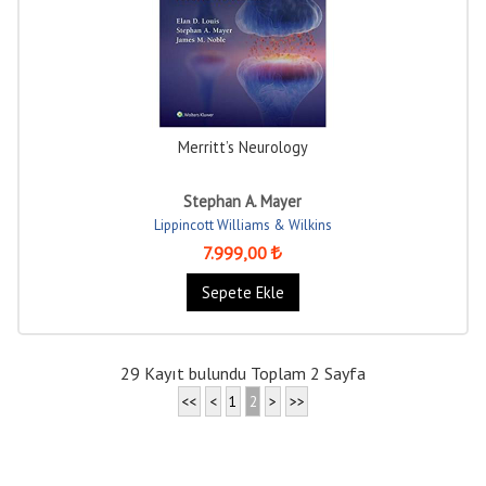
Merritt’s Neurology
Stephan A. Mayer
Lippincott Williams & Wilkins
7.999
,00
Sepete Ekle
29 Kayıt bulundu Toplam 2 Sayfa
<<
<
1
2
>
>>