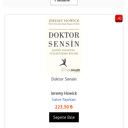
42
%
Doktor Sensin
Jeremy Howick
Salon Yayınları
223
,30
Sepete Ekle