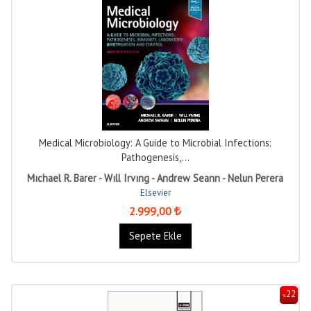
Medical Microbiology: A Guide to Microbial Infections:
Pathogenesis,...
Mıchael R. Barer - Wıll Irvıng - Andrew Seann - Nelun Perera
Elsevier
2.999
,00
Sepete Ekle
22
%