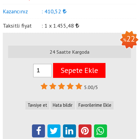
Kazancınız
:
410
,52
Taksitli fiyat
:
1 x
1.455
,48
22
%
24 Saatte Kargoda
Sepete Ekle
5.00/5
Tavsiye et
Hata bildir
Favorilerime Ekle