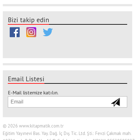
Bizi takip edin
Email Listesi
E-Mail listemize katılın.
© 2026 www.kitapmatik.com.tr
Eğitim Yayınevi Bas. Yay. Dağ. İç Dış Tic. Ltd. Şti.: Fevzi Çakmak mah.