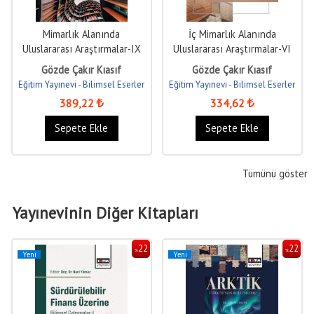
Mimarlık Alanında
İç Mimarlık Alanında
Uluslararası Araştırmalar-IX
Uluslararası Araştırmalar-VI
Gözde Çakır Kıasıf
Gözde Çakır Kıasıf
Eğitim Yayınevi - Bilimsel Eserler
Eğitim Yayınevi - Bilimsel Eserler
389
,22
334
,62
Sepete Ekle
Sepete Ekle
Tümünü göster
Yayınevinin Diğer Kitapları
22
22
%
%
Yeni
Yeni