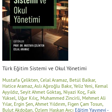
Türk Eğitim Sistemi ve Okul Yönetimi
Mustafa Çelikten,
Celal Aramaz,
Betül Balkar,
Hatice Aramaz,
Aslı Ağıroğlu Bakır,
Yeliz Yeni,
Kemal
Ayyıldız,
Seyit Ahmet Göktaş,
Niyazi Koç,
Faik
Yüksel,
Uğur Kılıç,
Muhammed Zincirli,
Mehmet Ali
Yılar,
Ergin Şen,
Ahmet Yıldırım,
Figen Çam Tosun,
Bulut Akdoğan,
Özlem Haskan Avcı
Eğitim Yayınevi -