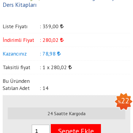
Ders Kitapları
Liste Fiyatı
:
359
,00
İndirimli Fiyat
:
280
,02
Kazancınız
:
78
,98
Taksitli fiyat
:
1 x
280
,02
Bu Üründen
Satılan Adet
:
14
22
%
24 Saatte Kargoda
Sepete Ekle