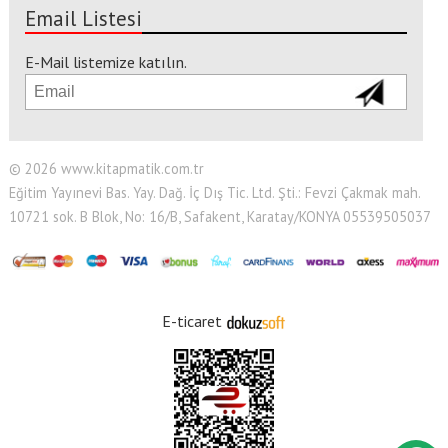
Email Listesi
E-Mail listemize katılın.
© 2026 www.kitapmatik.com.tr
Eğitim Yayınevi Bas. Yay. Dağ. İç Dış Tic. Ltd. Şti.: Fevzi Çakmak mah.
10721 sok. B Blok, No: 16/B, Safakent, Karatay/KONYA 05539505037
E-ticaret