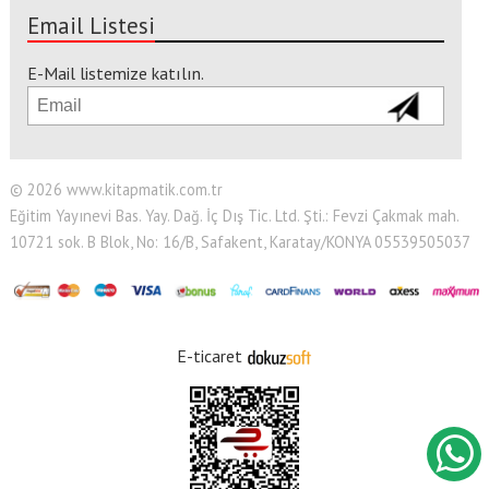
Email Listesi
E-Mail listemize katılın.
© 2026 www.kitapmatik.com.tr
Eğitim Yayınevi Bas. Yay. Dağ. İç Dış Tic. Ltd. Şti.: Fevzi Çakmak mah.
10721 sok. B Blok, No: 16/B, Safakent, Karatay/KONYA 05539505037
E-ticaret