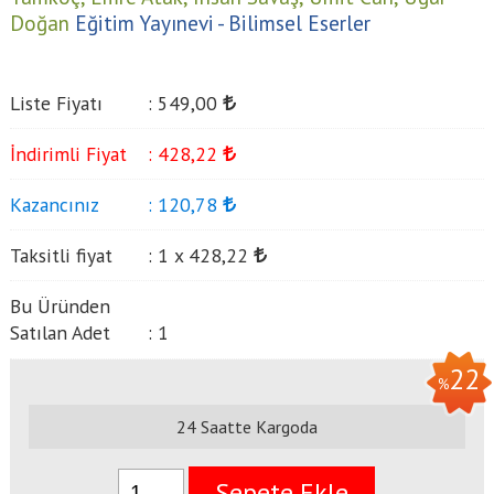
Doğan
Eğitim Yayınevi - Bilimsel Eserler
Liste Fiyatı
:
549
,00
İndirimli Fiyat
:
428
,22
Kazancınız
:
120
,78
Taksitli fiyat
:
1 x
428
,22
Bu Üründen
Satılan Adet
:
1
22
%
24 Saatte Kargoda
Sepete Ekle