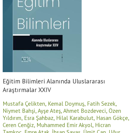
Eğitim Bilimleri Alanında Uluslararası
Araştırmalar XXIV
Mustafa Çelikten,
Kemal Doymuş,
Fatih Sezek,
Niymet Bahşi,
Ayşe Ateş,
Ahmet Bozdeveci,
Özen
Yıldırım,
Esra Şahbaz,
Hilal Karabulut,
Hasan Gökçe,
Ceren Cenğiz,
Muhammed Emir Akyol,
Hicran
Tamkoç,
Emre Atak,
İhsan Savaş,
Ümit Can,
Uğur