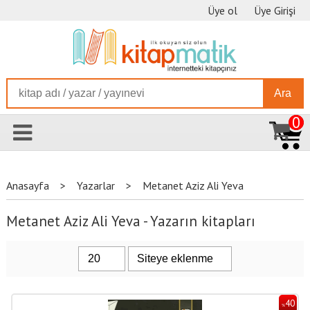
Üye ol
Üye Girişi
Ara
0
Anasayfa
>
Yazarlar
>
Metanet Aziz Ali Yeva
Metanet Aziz Ali Yeva - Yazarın kitapları
40
%