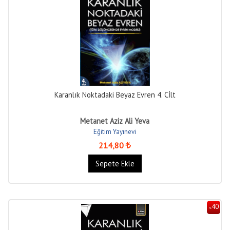
Karanlık Noktadaki Beyaz Evren 4. Cİlt
Metanet Aziz Ali Yeva
Eğitim Yayınevi
214
,80
Sepete Ekle
40
%