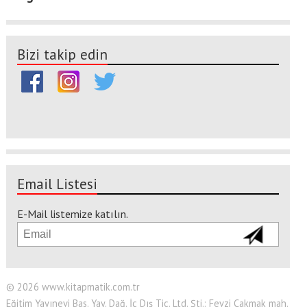
Bizi takip edin
Email Listesi
E-Mail listemize katılın.
© 2026 www.kitapmatik.com.tr
Eğitim Yayınevi Bas. Yay. Dağ. İç Dış Tic. Ltd. Şti.: Fevzi Çakmak mah.