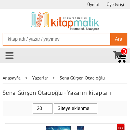
Üye ol
Üye Girişi
Ara
0
Anasayfa
>
Yazarlar
>
Sena Gürşen Otacıoğlu
Sena Gürşen Otacıoğlu - Yazarın kitapları
22
%