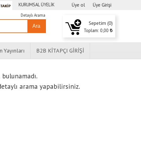
KURUMSAL ÜYELİK
Üye ol
Üye Girişi
Detaylı Arama
Sepetim (
0
)
Ara
Toplam:
0
,00
n Yayınları
B2B KİTAPÇI GİRİŞİ
t bulunamadı.
etaylı arama yapabilirsiniz.