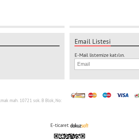
Email Listesi
E-Mail listemize katılın.
 Çakmak mah. 10721 sok. B Blok, No:
E-ticaret