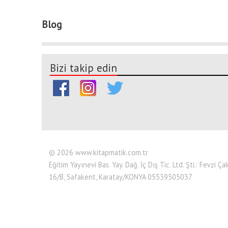
Blog
Bizi takip edin
© 2026 www.kitapmatik.com.tr
Eğitim Yayınevi Bas. Yay. Dağ. İç Dış Tic. Ltd. Şti.: Fevzi
16/B, Safakent, Karatay/KONYA 05539505037