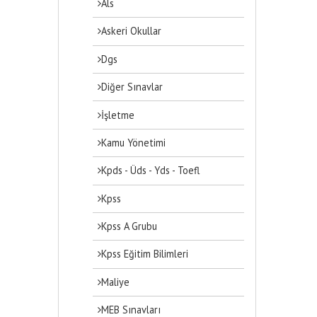
Als
Askeri Okullar
Dgs
Diğer Sınavlar
İşletme
Kamu Yönetimi
Kpds - Üds - Yds - Toefl
Kpss
Kpss A Grubu
Kpss Eğitim Bilimleri
Maliye
MEB Sınavları