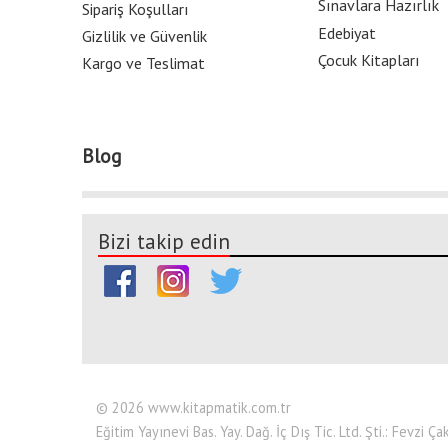
Sınavlara Hazırlık
Sipariş Koşulları
Edebiyat
Gizlilik ve Güvenlik
Çocuk Kitapları
Kargo ve Teslimat
Blog
Bizi takip edin
© 2026 www.kitapmatik.com.tr
Eğitim Yayınevi Bas. Yay. Dağ. İç Dış Tic. Ltd. Şti.: Fevzi