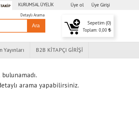
KURUMSAL ÜYELİK
Üye ol
Üye Girişi
Detaylı Arama
Sepetim (
0
)
Ara
Toplam:
0
,00
n Yayınları
B2B KİTAPÇI GİRİŞİ
t bulunamadı.
etaylı arama yapabilirsiniz.