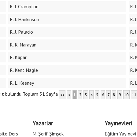
R. J. Crampton
R. J
R. J. Hankinson
R. 
R. J. Palacio
R. 
R. K. Narayan
R. 
R. Kapar
R. 
R. Kent Nagle
R. 
R. L. Keeney
R. 
ıt bulundu Toplam 51 Sayfa
<<
<
1
2
3
4
5
6
7
8
9
10
11
Yazarlar
Yayınevleri
site Ders
M. Şerif Şimşek
Eğitim Yayınevi