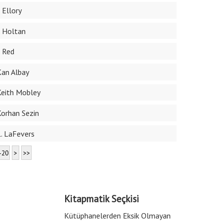
. Ellory
J. Holtan
J. Red
Kan Albay
Keith Mobley
Korhan Sezin
L. LaFevers
-20
>
>>
Kitapmatik Seçkisi
Kütüphanelerden Eksik Olmayan