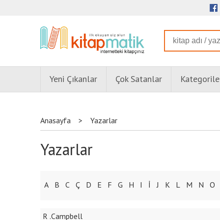
Yeni Çıkanlar
Çok Satanlar
Kategorile
Anasayfa
>
Yazarlar
Yazarlar
A
B
C
Ç
D
E
F
G
H
I
İ
J
K
L
M
N
O
R .Campbell