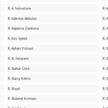
R. A. Salvatore
R. 
R. Adeviye Akbulut
R. 
R. Alipieva Zankova
R. 
R. Aslı İpekli
R. 
R. Ayhan Yılmaz
R. 
R. B. Serjeant
R. 
R. Bahar Üste
R. 
R. Barış Kıbrıs
R. 
R. Boyd
R. 
R. Bülend Kırmacı
R. 