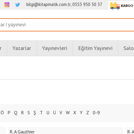
bilgi@kitapmatik.com.tr, 0553 950 50 37
r
Yazarlar
Yayınevleri
Eğitim Yayınevi
Salo
Ö
P
Q
R
S
Ş
T
U
Ü
V
W
X
Y
Z
0-9
R. A Gauthier
R. 