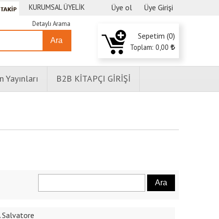
KURUMSAL ÜYELİK
Üye ol
Üye Girişi
Detaylı Arama
Sepetim (
0
)
Ara
Toplam:
0
,00
n Yayınları
B2B KİTAPÇI GİRİŞİ
A Salvatore