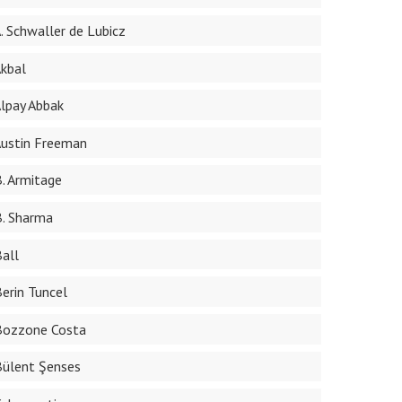
A. Schwaller de Lubicz
Akbal
Alpay Abbak
Austin Freeman
B. Armitage
B. Sharma
Ball
Berin Tuncel
Bozzone Costa
Bülent Şenses