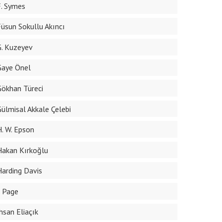
F. Symes
Füsun Sokullu Akıncı
G. Kuzeyev
Gaye Önel
Gökhan Türeci
Gülmisal Akkale Çelebi
H. W. Epson
Hakan Kırkoğlu
Harding Davis
I. Page
İhsan Eliaçık