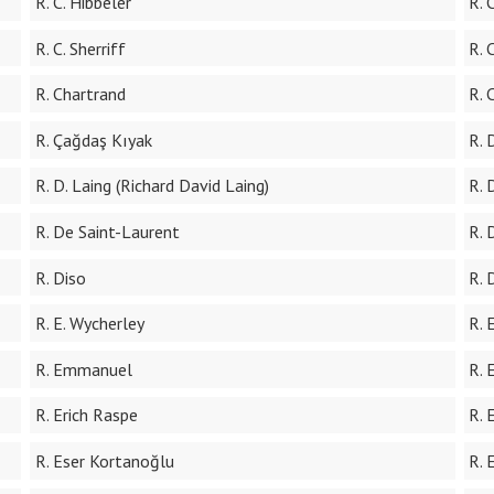
R. C. Hibbeler
R. 
R. C. Sherriff
R. 
R. Chartrand
R. 
R. Çağdaş Kıyak
R. 
R. D. Laing (Richard David Laing)
R. 
R. De Saint-Laurent
R. 
R. Diso
R. 
R. E. Wycherley
R. 
R. Emmanuel
R. 
R. Erich Raspe
R. 
R. Eser Kortanoğlu
R. 