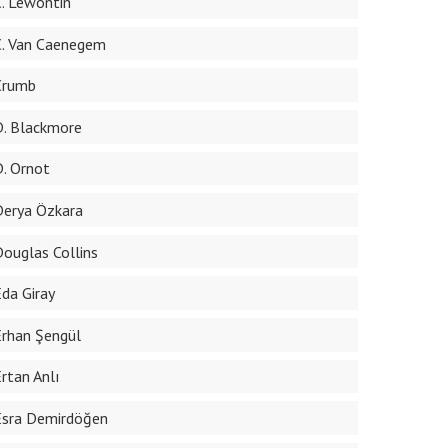
C. Lewontin
C. Van Caenegem
Crumb
D. Blackmore
D. Ornot
Derya Özkara
Douglas Collins
Eda Giray
Erhan Şengül
Ertan Anlı
Esra Demirdöğen