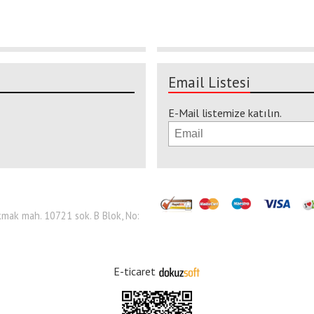
Email Listesi
E-Mail listemize katılın.
 Çakmak mah. 10721 sok. B Blok, No:
E-ticaret