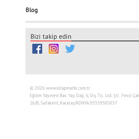
Blog
Bizi takip edin
© 2026 www.kitapmatik.com.tr
Eğitim Yayınevi Bas. Yay. Dağ. İç Dış Tic. Ltd. Şti.: Fevzi
16/B, Safakent, Karatay/KONYA 05539505037