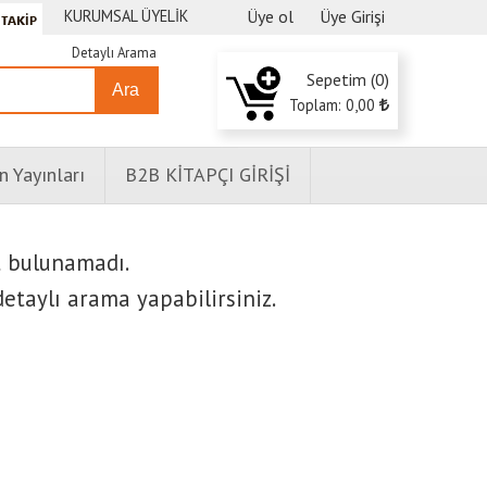
KURUMSAL ÜYELİK
Üye ol
Üye Girişi
Detaylı Arama
Sepetim (
0
)
Ara
Toplam:
0
,00
n Yayınları
B2B KİTAPÇI GİRİŞİ
t bulunamadı.
etaylı arama yapabilirsiniz.