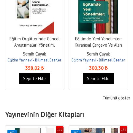
Eğitim Örgütlerinde Güncel
Eğitimde Yeni Yönelimler:
Araştırmalar: Yönetim,
Kuramsal Çerçeve Ve Alan
Öğrenme ve Dijital...
Uygulamaları
Semih Çayak
Semih Çayak
Eğitim Yayınevi - Bilimsel Eserler
Eğitim Yayınevi - Bilimsel Eserler
358
,02
300
,30
Sepete Ekle
Sepete Ekle
Tümünü göster
Yayınevinin Diğer Kitapları
22
22
%
%
Yeni
Yeni