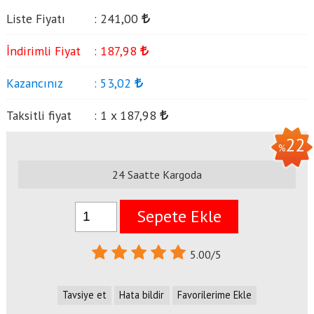
Liste Fiyatı
:
241
,00
İndirimli Fiyat
:
187
,98
Kazancınız
:
53
,02
Taksitli fiyat
:
1 x
187
,98
22
%
24 Saatte Kargoda
Sepete Ekle
5.00/5
Tavsiye et
Hata bildir
Favorilerime Ekle