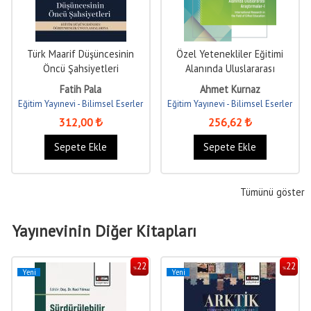
Türk Maarif Düşüncesinin
Özel Yetenekliler Eğitimi
Öncü Şahsiyetleri
Alanında Uluslararası
Araştırmalar-I
Fatih Pala
Ahmet Kurnaz
Eğitim Yayınevi - Bilimsel Eserler
Eğitim Yayınevi - Bilimsel Eserler
312
,00
256
,62
Sepete Ekle
Sepete Ekle
Tümünü göster
Yayınevinin Diğer Kitapları
22
22
%
%
Yeni
Yeni