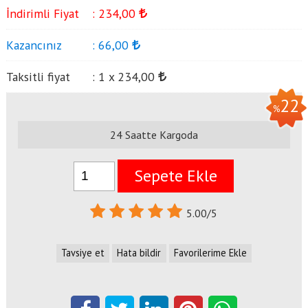
İndirimli Fiyat
:
234
,00
Kazancınız
:
66
,00
Taksitli fiyat
:
1 x
234
,00
22
%
24 Saatte Kargoda
Sepete Ekle
5.00/5
Tavsiye et
Hata bildir
Favorilerime Ekle