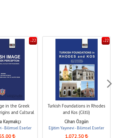
22
22
%
%
ge in the Greek
Turkish Foundations in Rhodes
Rodos ve 
igins and Cultural
and Kos (Ciltli)
et for...
a Kaymakçı
Cihan Özgün
i - Bilimsel Eserler
Eğitim Yayınevi - Bilimsel Eserler
Eğitim Yay
65
,00
1.072
,50