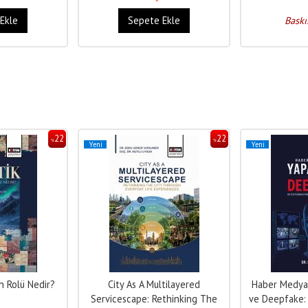
Ekle
Sepete Ekle
Baskı
22
22
%
%
Yeni
Yeni
in Rolü Nedir?
City As A Multilayered
Haber Medya
Servicescape: Rethinking The
ve Deepfake: