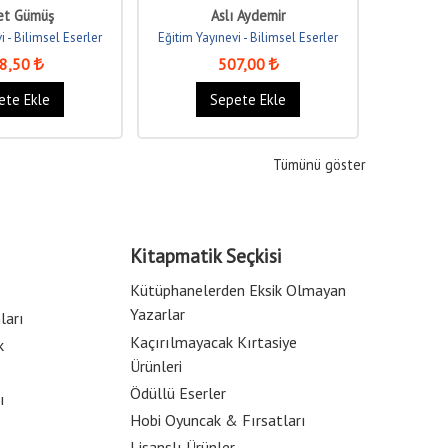
ülasyon...
İletişim
et Gümüş
Aslı Aydemir
i - Bilimsel Eserler
Eğitim Yayınevi - Bilimsel Eserler
Eğitim Yay
8
,50
507
,00
ete Ekle
Sepete Ekle
Tümünü göster
Kitapmatik Seçkisi
Kütüphanelerden Eksik Olmayan
Yazarlar
ları
Kaçırılmayacak Kırtasiye
k
Ürünleri
Ödüllü Eserler
ı
Hobi Oyuncak & Fırsatları
Lisanslı Ürünler