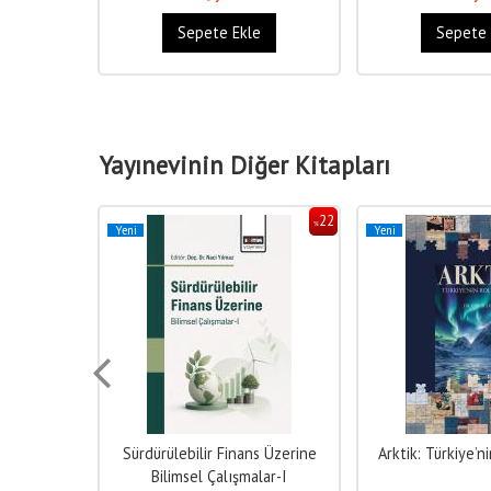
e
Sepete Ekle
Sepete 
Yayınevinin Diğer Kitapları
22
22
%
%
Yeni
Yeni
s Üzerine
Sürdürülebilir Finans Üzerine
Arktik: Türkiye’n
ar-II
Bilimsel Çalışmalar-I