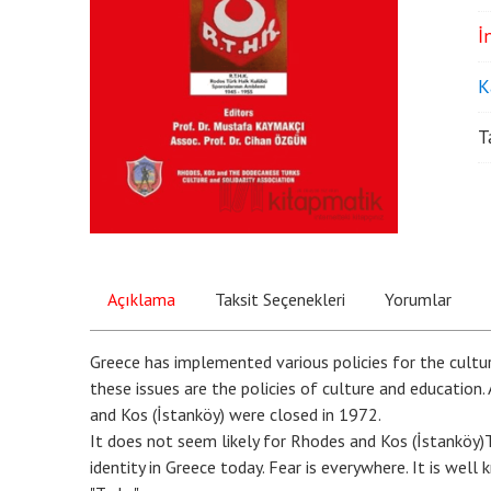
İ
K
T
Açıklama
Taksit Seçenekleri
Yorumlar
Greece has implemented various policies for the cultur
these issues are the policies of culture and education. 
and Kos (İstanköy) were closed in 1972.
It does not seem likely for Rhodes and Kos (İstanköy)Tu
identity in Greece today. Fear is everywhere. It is wel