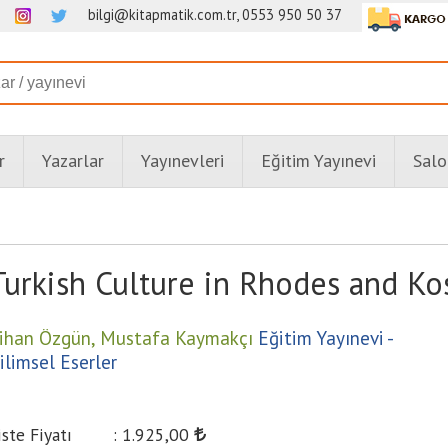
bilgi@kitapmatik.com.tr, 0553 950 50 37
r
Yazarlar
Yayınevleri
Eğitim Yayınevi
Salo
Turkish Culture in Rhodes and Ko
ihan Özgün,
Mustafa Kaymakçı
Eğitim Yayınevi -
ilimsel Eserler
iste Fiyatı
:
1.925
,00