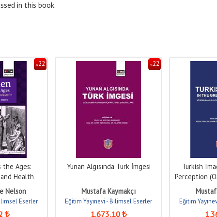
ssed in this book.
22
22
%
%
 the Ages:
Yunan Algısında Türk İmgesi
Turkish Ima
y and Health
Perception (Or
Outl
te Nelson
Mustafa Kaymakçı
Mustaf
ilimsel Eserler
Eğitim Yayınevi - Bilimsel Eserler
Eğitim Yayınev
2
1.673
,10
1.3