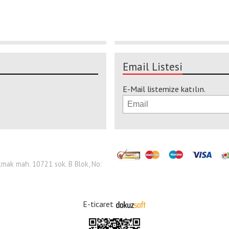
Email Listesi
E-Mail listemize katılın.
 Çakmak mah. 10721 sok. B Blok, No:
E-ticaret