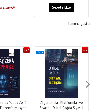
sı tükendi
Sepete Ekle
Tümünü göster
22
22
%
%
Yeni
Yeni
sında Yapay Zekâ
Algoritmalar, Platformlar ve
 Dezenformasyon,
Siyaset: Dijital Çağda Siyasal