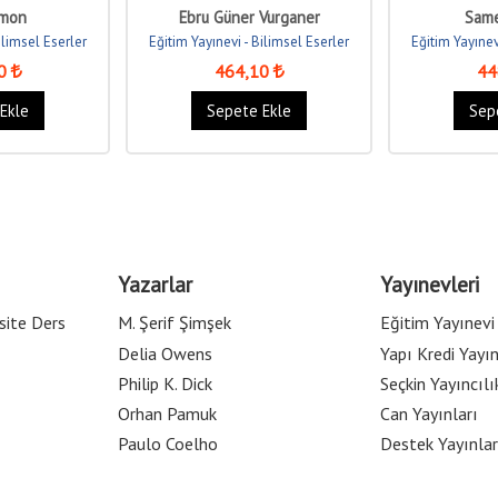
City Through...
Manip
imon
Ebru Güner Vurganer
Sam
ilimsel Eserler
Eğitim Yayınevi - Bilimsel Eserler
Eğitim Yayınev
0
464
,10
44
Ekle
Sepete Ekle
Sep
Yazarlar
Yayınevleri
site Ders
M. Şerif Şimşek
Eğitim Yayınevi
Delia Owens
Yapı Kredi Yayın
Philip K. Dick
Seçkin Yayıncılı
Orhan Pamuk
Can Yayınları
Paulo Coelho
Destek Yayınlar