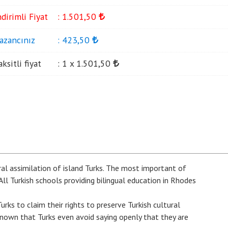
ndirimli Fiyat
:
1.501
,50
azancınız
:
423
,50
aksitli fiyat
:
1 x
1.501
,50
al assimilation of island Turks. The most important of
All Turkish schools providing bilingual education in Rhodes
rks to claim their rights to preserve Turkish cultural
l known that Turks even avoid saying openly that they are