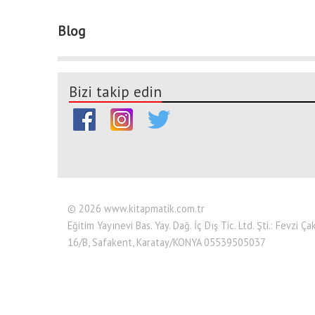
Blog
Bizi takip edin
© 2026 www.kitapmatik.com.tr
Eğitim Yayınevi Bas. Yay. Dağ. İç Dış Tic. Ltd. Şti.: Fevzi
16/B, Safakent, Karatay/KONYA 05539505037