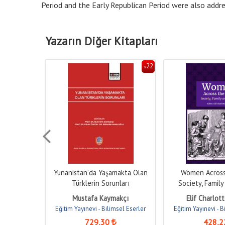
Period and the Early Republican Period were also addre
Yazarın Diğer Kitapları
22
22
%
%
iving in
Yunanistan’da Yaşamakta Olan
Women Across
Türklerin Sorunları
Society, Famil
kçı
Mustafa Kaymakçı
Elif Charlot
sel Eserler
Eğitim Yayınevi - Bilimsel Eserler
Eğitim Yayınevi - B
729
,30
428
,2