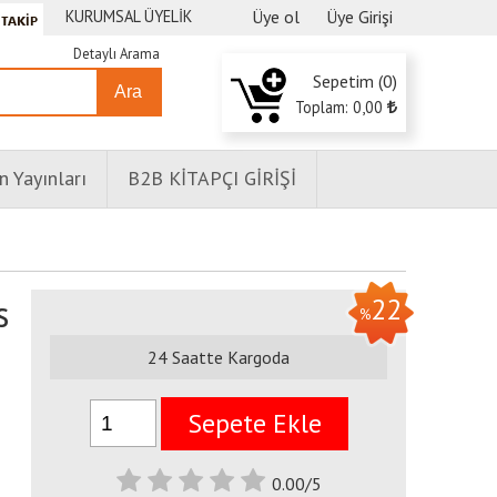
KURUMSAL ÜYELİK
Üye ol
Üye Girişi
Detaylı Arama
Sepetim (
0
)
Ara
Toplam:
0
,00
n Yayınları
B2B KİTAPÇI GİRİŞİ
s
22
%
24 Saatte Kargoda
Sepete Ekle
0.00/5