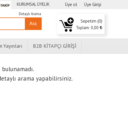
KURUMSAL ÜYELİK
Üye ol
Üye Girişi
Detaylı Arama
Sepetim (
0
)
Ara
Toplam:
0
,00
n Yayınları
B2B KİTAPÇI GİRİŞİ
t bulunamadı.
etaylı arama yapabilirsiniz.