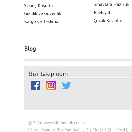
Sınavlara Hazırlık
Sipariş Koşulları
Edebiyat
Gizlilik ve Güvenlik
Çocuk Kitapları
Kargo ve Teslimat
Blog
Bizi takip edin
© 2026 www.kitapmatik.com.tr
Eğitim Yayınevi Bas. Yay. Dağ. İç Dış Tic. Ltd. Şti.: Fevzi