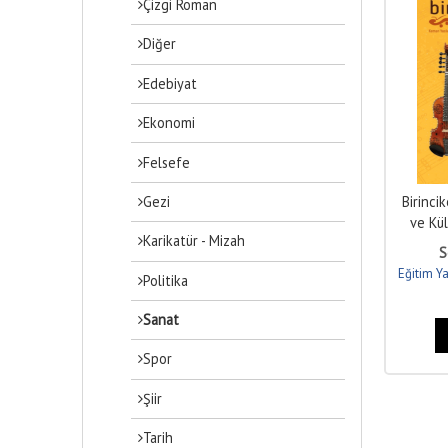
Çizgi Roman
Diğer
Edebiyat
Ekonomi
Felsefe
Gezi
Birinci
ve Kül
Karikatür - Mizah
S
Eğitim Ya
Politika
Sanat
Spor
Şiir
Tarih