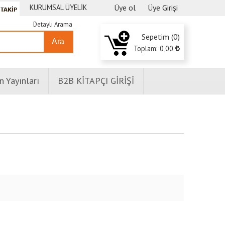
KURUMSAL ÜYELİK
Üye ol
Üye Girişi
Detaylı Arama
Sepetim (
0
)
Ara
Toplam:
0
,00
n Yayınları
B2B KİTAPÇI GİRİŞİ