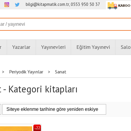
bilgi@kitapmatik.com.tr, 0553 950 50 37
r
Yazarlar
Yayınevleri
Eğitim Yayınevi
Salo
>
Periyodik Yayınlar
>
Sanat
 - Kategori kitapları
22
%