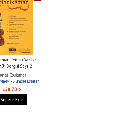
keman Keman Yazıları
tür Dergisi Sayı: 2 -
2023
onat Coşkuner
yınevi - Bilimsel Eserler
128
,70
Sepete Ekle