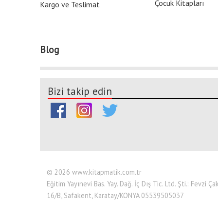
Çocuk Kitapları
Kargo ve Teslimat
Blog
Bizi takip edin
© 2026 www.kitapmatik.com.tr
Eğitim Yayınevi Bas. Yay. Dağ. İç Dış Tic. Ltd. Şti.: Fevzi
16/B, Safakent, Karatay/KONYA 05539505037