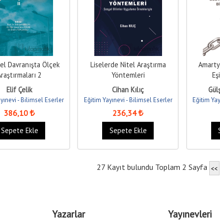
el Davranışta Ölçek
Liselerde Nitel Araştırma
Amarty
Araştırmaları 2
Yöntemleri
Eş
Elif Çelik
Cihan Kılıç
Gül
yınevi - Bilimsel Eserler
Eğitim Yayınevi - Bilimsel Eserler
Eğitim Yay
386
,10
236
,34
Sepete Ekle
Sepete Ekle
27 Kayıt bulundu Toplam 2 Sayfa
<<
Yazarlar
Yayınevleri