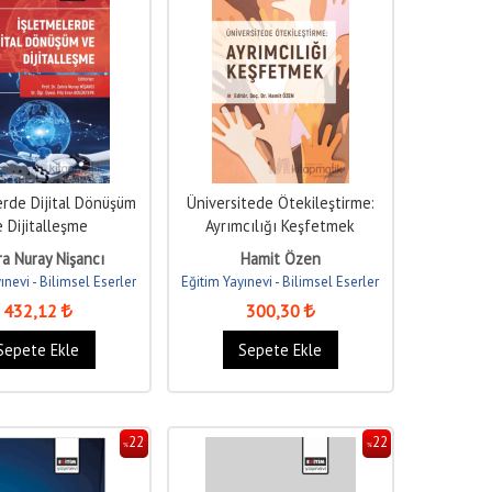
erde Dijital Dönüşüm
Üniversitede Ötekileştirme:
e Dijitalleşme
Ayrımcılığı Keşfetmek
a Nuray Nişancı
Hamit Özen
ınevi - Bilimsel Eserler
Eğitim Yayınevi - Bilimsel Eserler
432
,12
300
,30
Sepete Ekle
Sepete Ekle
22
22
%
%