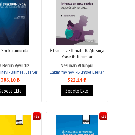
gi Spektrumunda
İstismar ve İhmale Bağlı Suça
Yönelik Tutumlar
a Berrin Ayyıldız
Neslihan Altunpul
ınevi - Bilimsel Eserler
Eğitim Yayınevi - Bilimsel Eserler
386
,10
322
,14
Sepete Ekle
Sepete Ekle
22
22
%
%