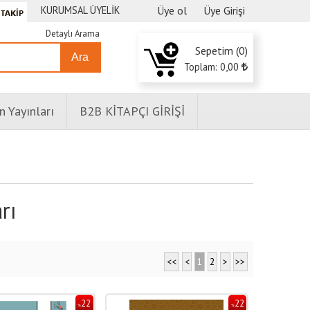
KURUMSAL ÜYELİK
Üye ol
Üye Girişi
Detaylı Arama
Sepetim (
0
)
Ara
Toplam:
0
,00
n Yayınları
B2B KİTAPÇI GİRİŞİ
rı
<<
<
1
2
>
>>
22
22
%
%