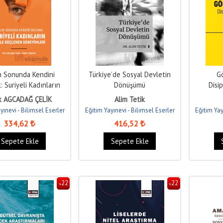
n Sonunda Kendini
Türkiye’de Sosyal Devletin
G
: Suriyeli Kadınların
Dönüşümü
Disip
çle Güçlenen...
k AGCADAĞ ÇELİK
Alim Tetik
yınevi - Bilimsel Eserler
Eğitim Yayınevi - Bilimsel Eserler
Eğitim Yay
334
,62
416
,52
Sepete Ekle
Sepete Ekle
22
22
%
%