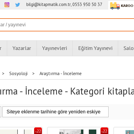
bilgi@kitapmatik.com.tr, 0553 950 50 37
r
Yazarlar
Yayınevleri
Eğitim Yayınevi
Salo
>
Sosyoloji
>
Araştırma - İnceleme
ırma - İnceleme - Kategori kitapla
22
22
%
%