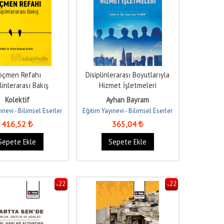
öçmen Refahı
Disiplinlerarası Boyutlarıyla
linlerarası Bakış
Hizmet İşletmeleri
Kolektif
Ayhan Bayram
ınevi - Bilimsel Eserler
Eğitim Yayınevi - Bilimsel Eserler
416
,52
365
,04
Sepete Ekle
Sepete Ekle
22
22
%
%