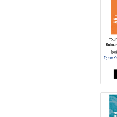
Yolu
Bulmak
Gö
İpe
Eğitim Ya