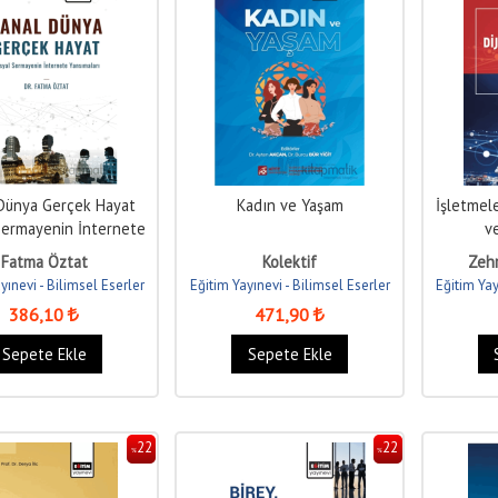
Dünya Gerçek Hayat
Kadın ve Yaşam
İşletmel
Sermayenin İnternete
v
Yansımaları
Fatma Öztat
Kolektif
Zehr
yınevi - Bilimsel Eserler
Eğitim Yayınevi - Bilimsel Eserler
Eğitim Yay
386
,10
471
,90
Sepete Ekle
Sepete Ekle
22
22
%
%