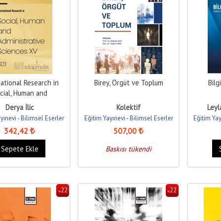
ational Research in
Birey, Örgüt ve Toplum
Bil
cial, Human and
strative Sciences XV
Derya İlic
Kolektif
Leyl
yınevi - Bilimsel Eserler
Eğitim Yayınevi - Bilimsel Eserler
Eğitim Yay
342
,42
507
,00
Sepete Ekle
Baskısı tükendi
22
22
%
%