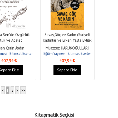
a Sen'de Özgürlük
Savaş,Göç ve Kadın (Suriyeli
itlik ve Adalet
Kadınlar ve Erken Yaşta Evlilik
Deneyimleri)
şen Çetin Aydın
Muazzez HARUNOĞULLARI
ınevi - Bilimsel Eserler
Eğitim Yayınevi - Bilimsel Eserler
407
,94
407
,94
Sepete Ekle
Sepete Ekle
<
1
2
>
>>
Kitapmatik Seçkisi