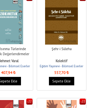
 Isınma Türlerinde
Şehr-i Süleha
ik Değerlendirmeler
ehmet Vural
Kolektif
ınevi - Bilimsel Eserler
Eğitim Yayınevi - Bilimsel Eserler
407
,94
557
,70
Sepete Ekle
Sepete Ekle
22
22
%
%