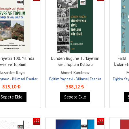
iyetin 100. Yılında
Dünden Bugüne Türkiye’nin
Farklı
evre ve Toplum
Sivil Toplum Kültürü
İzokinet
Gazanfer Kaya
Ahmet Kanılmaz
M
yınevi - Bilimsel Eserler
Eğitim Yayınevi - Bilimsel Eserler
Eğitim Yay
815
,10
588
,12
Sepete Ekle
Sepete Ekle
22
22
%
%