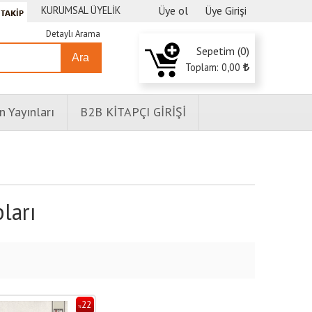
KURUMSAL ÜYELİK
Üye ol
Üye Girişi
Detaylı Arama
Sepetim (
0
)
Ara
Toplam:
0
,00
n Yayınları
B2B KİTAPÇI GİRİŞİ
ları
22
%