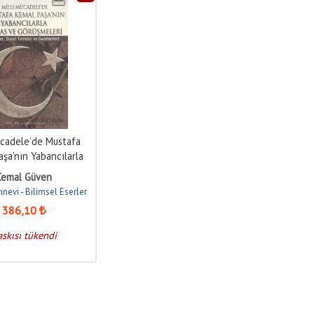
ücadele’de Mustafa
şa’nın Yabancılarla
s ve Görüşmeleri
Cemal Güven
ınevi - Bilimsel Eserler
386
,10
askısı tükendi