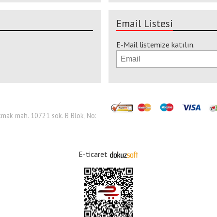
Email Listesi
E-Mail listemize katılın.
 Çakmak mah. 10721 sok. B Blok, No:
E-ticaret