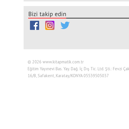
Bizi takip edin
© 2026 www.kitapmatik.com.tr
Eğitim Yayınevi Bas. Yay. Dağ. İç Dış Tic. Ltd. Şti.: Fevzi
16/B, Safakent, Karatay/KONYA 05539505037