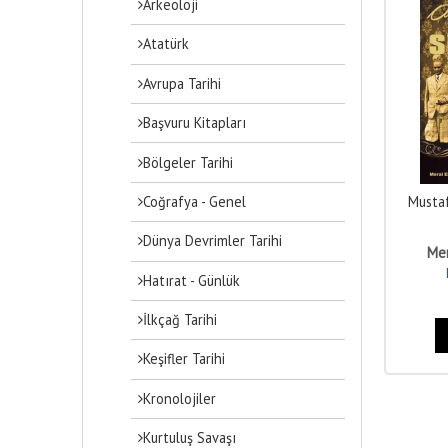
Arkeoloji
Atatürk
Avrupa Tarihi
Başvuru Kitapları
Bölgeler Tarihi
Coğrafya - Genel
Mustaf
Dünya Devrimler Tarihi
Mer
Hatırat - Günlük
İlkçağ Tarihi
Keşifler Tarihi
Kronolojiler
Kurtuluş Savaşı