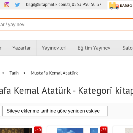
bilgi@kitapmatik.com.tr, 0553 950 50 37
r
Yazarlar
Yayınevleri
Eğitim Yayınevi
Salo
>
Tarih
>
Mustafa Kemal Atatürk
fa Kemal Atatürk - Kategori kitap
40
22
%
%