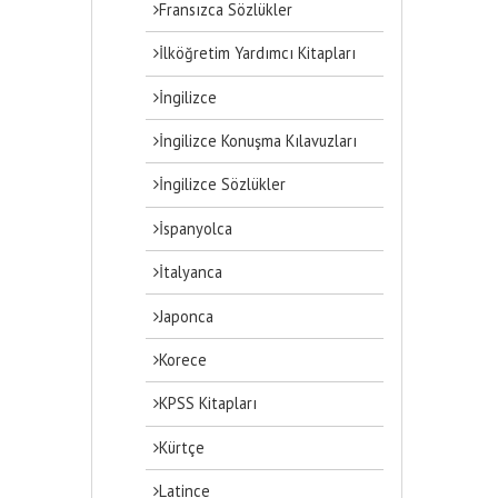
Fransızca Sözlükler
İlköğretim Yardımcı Kitapları
İngilizce
İngilizce Konuşma Kılavuzları
İngilizce Sözlükler
İspanyolca
İtalyanca
Japonca
Korece
KPSS Kitapları
Kürtçe
Latince