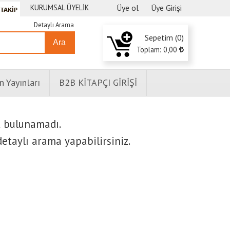
KURUMSAL ÜYELİK
Üye ol
Üye Girişi
Detaylı Arama
Sepetim (
0
)
Ara
Toplam:
0
,00
n Yayınları
B2B KİTAPÇI GİRİŞİ
t bulunamadı.
etaylı arama yapabilirsiniz.