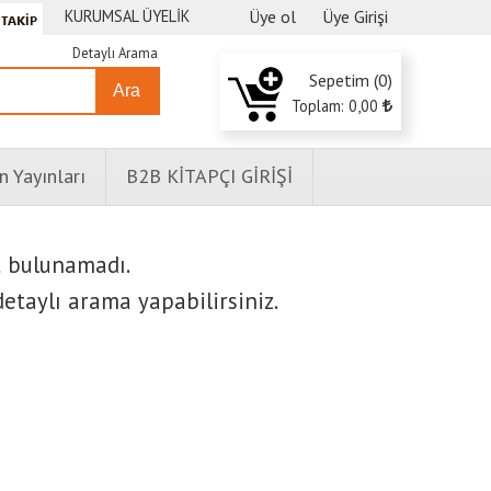
KURUMSAL ÜYELİK
Üye ol
Üye Girişi
Detaylı Arama
Sepetim (
0
)
Ara
Toplam:
0
,00
n Yayınları
B2B KİTAPÇI GİRİŞİ
t bulunamadı.
etaylı arama yapabilirsiniz.