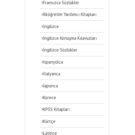
Fransızca Sözlükler
İlköğretim Yardımcı Kitapları
İngilizce
İngilizce Konuşma Kılavuzları
İngilizce Sözlükler
İspanyolca
İtalyanca
Japonca
Korece
KPSS Kitapları
Kürtçe
Latince